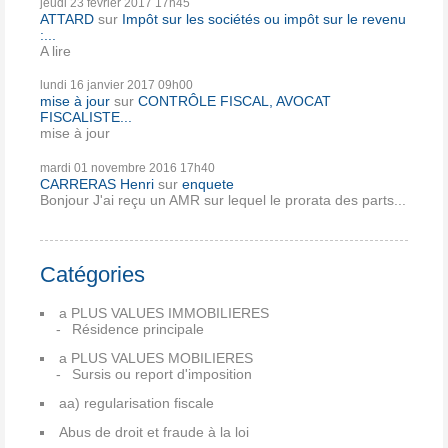
jeudi 23
février 2017
17h45
ATTARD
sur
Impôt sur les sociétés ou impôt sur le revenu
:...
A lire
lundi 16
janvier 2017
09h00
mise à jour
sur
CONTRÔLE FISCAL, AVOCAT
FISCALISTE...
mise à jour
mardi 01
novembre 2016
17h40
CARRERAS Henri
sur
enquete
Bonjour J'ai reçu un AMR sur lequel le prorata des parts...
Catégories
a PLUS VALUES IMMOBILIERES
Résidence principale
a PLUS VALUES MOBILIERES
Sursis ou report d'imposition
aa) regularisation fiscale
Abus de droit et fraude à la loi