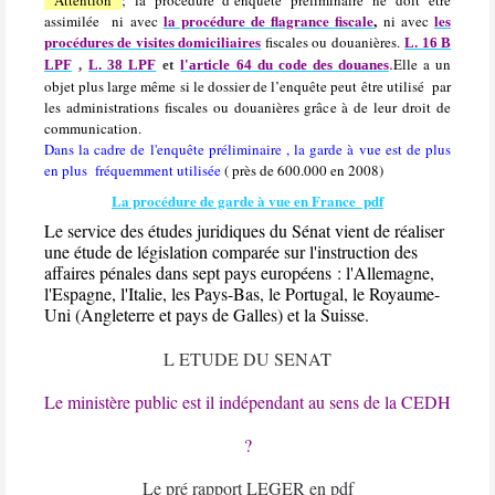
Attention
; la procédure d’enquête préliminaire ne doit être
la procédure de flagrance fiscale
,
les
assimilée
ni avec
ni avec
procédures de visites domiciliaires
fiscales ou douanières.
L. 16 B
.
Elle a un
LPF
,
L. 38 LPF
et
l'article 64 du code des douanes
objet plus large même si le dossier de l’enquête peut être utilisé
par
les administrations fiscales ou douanières grâce à de leur droit de
communication.
Dans la cadre de l'enquête préliminaire , la garde à vue est de plus
en plus fréquemment utilisée
( près de 600.000 en 2008)
La procédure de garde à vue en France pdf
Le service des études juridiques du Sénat vient de réaliser
une étude de législation comparée sur l'instruction des
affaires pénales dans sept pays européens : l'Allemagne,
l'Espagne, l'Italie, les Pays-Bas, le Portugal, le Royaume-
Uni (Angleterre et pays de Galles) et la Suisse.
L ETUDE DU SENAT
Le ministère public est il indépendant au sens de la CEDH
?
Le pré rapport LEGER en pdf