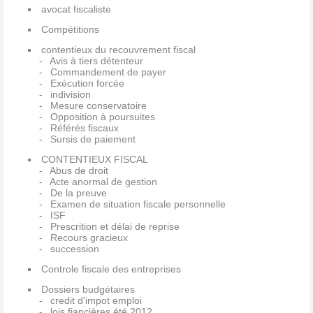
avocat fiscaliste
Compétitions
contentieux du recouvrement fiscal
Avis à tiers détenteur
Commandement de payer
Exécution forcée
indivision
Mesure conservatoire
Opposition à poursuites
Référés fiscaux
Sursis de paiement
CONTENTIEUX FISCAL
Abus de droit
Acte anormal de gestion
De la preuve
Examen de situation fiscale personnelle
ISF
Prescrition et délai de reprise
Recours gracieux
succession
Controle fiscale des entreprises
Dossiers budgétaires
credit d'impot emploi
lois fiancières été 2012