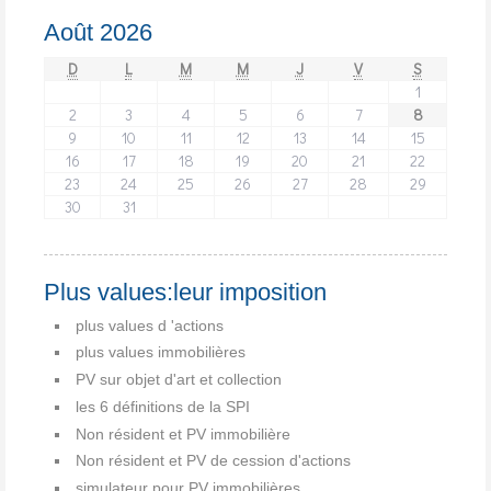
Août 2026
D
L
M
M
J
V
S
1
2
3
4
5
6
7
8
9
10
11
12
13
14
15
16
17
18
19
20
21
22
23
24
25
26
27
28
29
30
31
Plus values:leur imposition
plus values d 'actions
plus values immobilières
PV sur objet d'art et collection
les 6 définitions de la SPI
Non résident et PV immobilière
Non résident et PV de cession d'actions
simulateur pour PV immobilières