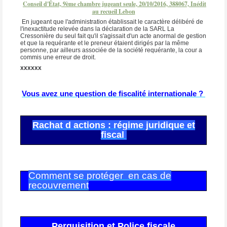
Conseil d'État, 9ème chambre jugeant seule, 20/10/2016, 388067, Inédit
au recueil Lebon
En jugeant que l'administration établissait le caractère délibéré de
l'inexactitude relevée dans la déclaration de la SARL La
Cressonière du seul fait qu'il s'agissait d'un acte anormal de gestion
et que la requérante et le preneur étaient dirigés par la même
personne, par ailleurs associée de la société requérante, la cour a
commis une erreur de droit.
xxxxxx
Vous avez une question de fiscalité internationale ?
Rachat d actions : régime juridique et
fiscal
Comment se protéger en cas de
recouvrement
Perquisition et Police fiscale