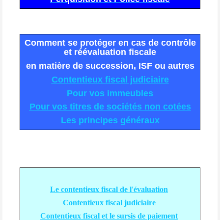
Comment se protéger en cas de contrôle
et réévaluation fiscale
en matière de succession, ISF ou autres
Contentieux fiscal judiciair
e
Pour vos immeuble
s
Pour vos titres de sociétés non cotée
s
Les principes générau
x
Le contentieux fiscal de l'évaluation
Contentieux fiscal judiciaire
Contentieux fiscal et le sursis de paiement