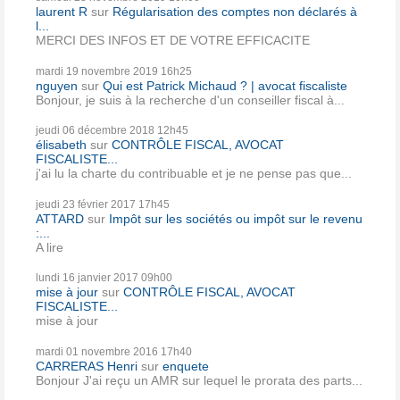
laurent R
sur
Régularisation des comptes non déclarés à
l...
MERCI DES INFOS ET DE VOTRE EFFICACITE
mardi 19
novembre 2019
16h25
nguyen
sur
Qui est Patrick Michaud ? | avocat fiscaliste
Bonjour, je suis à la recherche d'un conseiller fiscal à...
jeudi 06
décembre 2018
12h45
élisabeth
sur
CONTRÔLE FISCAL, AVOCAT
FISCALISTE...
j'ai lu la charte du contribuable et je ne pense pas que...
jeudi 23
février 2017
17h45
ATTARD
sur
Impôt sur les sociétés ou impôt sur le revenu
:...
A lire
lundi 16
janvier 2017
09h00
mise à jour
sur
CONTRÔLE FISCAL, AVOCAT
FISCALISTE...
mise à jour
mardi 01
novembre 2016
17h40
CARRERAS Henri
sur
enquete
Bonjour J'ai reçu un AMR sur lequel le prorata des parts...