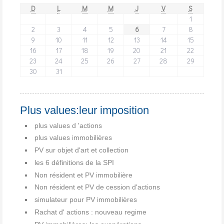
D
L
M
M
J
V
S
1
2
3
4
5
6
7
8
9
10
11
12
13
14
15
16
17
18
19
20
21
22
23
24
25
26
27
28
29
30
31
Plus values:leur imposition
plus values d 'actions
plus values immobilières
PV sur objet d'art et collection
les 6 définitions de la SPI
Non résident et PV immobilière
Non résident et PV de cession d'actions
simulateur pour PV immobilières
Rachat d' actions : nouveau regime