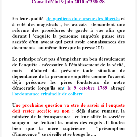
Conseil d’état 9 juin 2010 n°338028
En leur qualité
de gardiens du curseur des libertés
et
à coté des magistrats , les avocats demandent une
reforme des procédures de garde à vue afin que
durant l 'enquête la personne enquétée puisse être
assistée d'un avocat qui peut avoir connaissances des
documents - au même titre que la presse !!!!)
Le principe n'est pas d'empêcher un bon déroulement
de l'enquête , nécessaire à l'établissement de la vérité,
mais d'abord de prévenir toute situation de
dépendance de la personne enquêtée comme l'avaient
déjà préconisé les pères fondateurs de notre
démocratie lorqu'ils on
t
le 9 octobre 1789
abrogé
l'ordonnance criminelle de colbert
U
ne prochaine question va être de savoir si l'enquête
doit rester secrète ou non :
déjà dame rumeur, la
ministre de la transparence et leur alliée la sorcière
soupçon se frottent les mains des ragots ,Il faudra
bien que la mère supérieure "présomption
d'innocence " se réveille et se bouge le ....