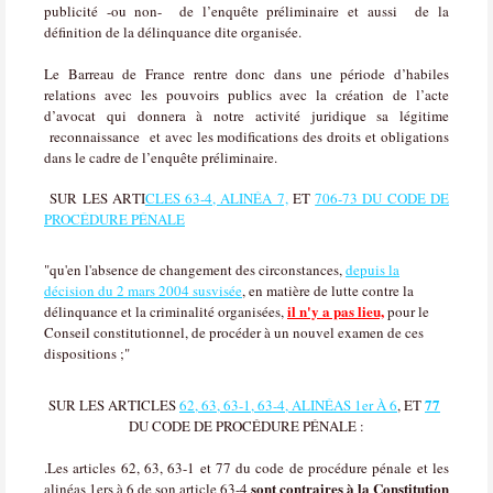
publicité -ou non- de l’enquête préliminaire et aussi de la
définition de la délinquance dite organisée.
Le Barreau de France rentre donc dans une période d’habiles
relations avec les pouvoirs publics avec la création de l’acte
d’avocat qui donnera à notre activité juridique sa légitime
reconnaissance
et avec les modifications des droits et obligations
dans le cadre de l’enquête préliminaire.
SUR LES ARTI
CLES 63-4, ALINÉA 7,
ET
706-73 DU CODE DE
PROCÉDURE PÉNALE
"qu'en l'absence de changement des circonstances,
depuis la
décision du 2 mars 2004 susvisée
, en matière de lutte contre la
il n'y a pas lieu,
délinquance et la criminalité organisées,
pour le
Conseil constitutionnel, de procéder à un nouvel examen de ces
dispositions ;"
77
SUR LES ARTICLES
62, 63, 63-1, 63-4, ALINÉAS 1er À 6
, ET
DU CODE DE PROCÉDURE PÉNALE :
.Les articles 62, 63, 63-1 et 77 du code de procédure pénale et les
sont contraires à la Constitution
alinéas 1ers à 6 de son article 63-4