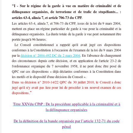
"I - Sur le régime de la garde à vue en matière de criminalité et de
délinquance organisées, de terrorisme et de trafic de stupéfiants... :
articles 63-4, alinéa 7, et article 706-73 du CPP.
Les articles 63-4, alinéa 7, et 706-73 du CPP, issus de la loi du 9 mars 2004,
mettent en place un régime particulier de garde à vue pour la criminalité et la
délinquance organisées. La durée totale de la garde à vue peut notamment être
portée jusqu'à 96 heures.
Le Conseil constitutionnel a rappelé qu'il avait jugé ces dispositions
conformes à la Constitution à l'occasion de l'examen de la loi du 9 mars 2004
par la
décision n° 2004-492 DC du 2 mars 2004
. En l'absence de changement
des circonstances depuis cette décision, et en application de l'article 23-2 de
l'ordonnance organique du 7 novembre 1958, il ne peut donc être posé de
QPC sur ces dispositions « déjà déclarées conformes à la Constitution dans
les motifs et le dispositif d'une décision du Conseil ».
Dans sa décision n° 2010-14/22 QPC du 30 juillet 2010, le Conseil a donc
jugé qu'il n'y avait pas lieu pour lui de procéder à un nouvel examen de ces
dispositions
."
Titre XXVdu CPrP : De la procédure applicable à la criminalité et à
la délinquance organisées
De la définition de la bande organisée par l’article 132-71 du code
pénal