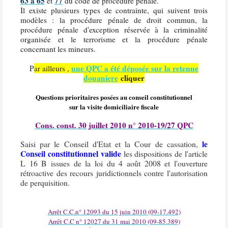
63 à 65
77
et
du code de procédure pénale.
Il existe plusieurs types de contrainte, qui suivent trois
modèles : la procédure pénale de droit commun, la
procédure pénale d'exception réservée à la criminalité
organisée et le terrorisme et la procédure pénale
concernant les mineurs.
une QPC a été déposée sur la retenue
P
ar ailleurs ,
douaniere
cliquer
Questions prioritaires posées au conseil constitutionnel
sur la visite domiciliaire fiscale
Cons. const. 30 juillet 2010 n° 2010-19/27 QPC
le
Saisi par le Conseil d'Etat et la Cour de cassation,
Conseil constitutionnel valide
les dispositions de l'article
L 16 B issues de la loi du 4 août 2008 et l'ouverture
rétroactive des recours juridictionnels contre l'autorisation
de perquisition.
Arrêt C.C.n° 12093 du 15 juin 2010 (09-17.492)
Arrêt C.C n° 12027 du 31 mai 2010 (09-85.389)