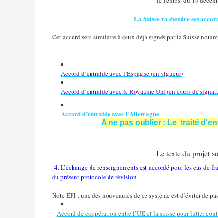
le Temps
du 19 décembr
La Suisse va étendre ses accords
Cet accord sera similaire à ceux déjà signés par la Suisse not
Accord d’entraide avec l’Espagne (en vigueur)
Accord d’entraide avec le Royaume Uni (en cours de signatu
Accord d’entraide avec l'Allemagne
A ne pas oublier : Le traité d'en
Le texte du projet 
"4. L’échange de renseignements est accordé pour les cas de fr
du présent protocole de révision
Note EFI ; une des nouveautés de ce système est d’éviter de pa
Accord de coopération entre l’UE et la suisse pour lutter cont