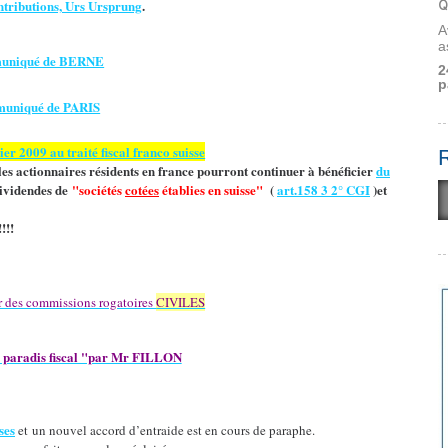
Q
ntributions, Urs Ursprung
.
A
a
muniqué de BERNE
2
p
muniqué de PARIS
er 2009 au traité fiscal franco suisse
les actionnaires résidents en france pourront continuer à bénéficier
du
dividendes de
"sociétés
cotées
établies en suisse"
(
art.158 3 2° CGI
)et
!!!
ar des commissions rogatoires
CIVILES
un paradis fiscal "par Mr FILLON
ses
et
un nouvel accord d’entraide est en cours de paraphe.