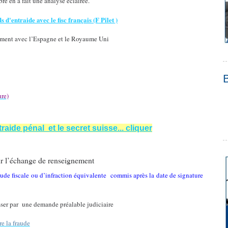
e en a fait une analyse éclairée.
 d'entraide avec le fisc français (F Pilet )
amment avec l’Espagne et le Royaume Uni
re)
traide pénal et le secret suisse... cliquer
sur l’échange de renseignement
aude fiscale ou d’infraction équivalente
commis après la date de signature
sser par
une demande préalable judiciaire
re la fraude