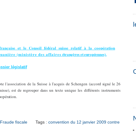
l
ançaise et le Conseil fédéral suisse relatif à la coopération
ouanière (ministère des affaires
étrangères et européennes).
ssier législatif
C
te l'association de la Suisse à l'acquis de Schengen
(accord signé le 26
isse), est de regrouper dans un texte unique les
différents instruments
oopération.
N
Fraude fiscale
Tags :
convention du 12 janvier 2009 contre