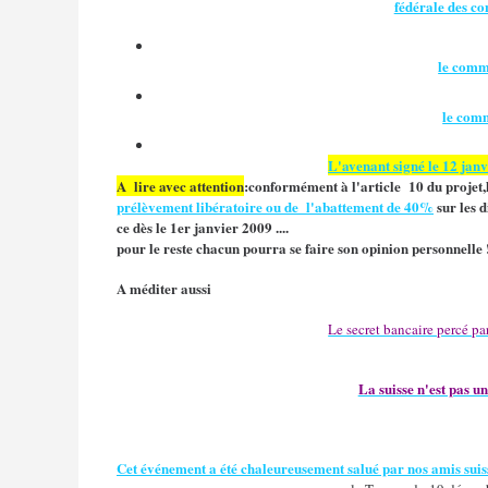
fédérale des co
le com
le com
L'avenant signé le 12 janvi
A lire avec attention
:conformément à l'article 10 du projet,
prélèvement libératoire ou de l'abattement de 40%
sur les 
ce dès le 1er janvier 2009 ....
pour le reste chacun pourra se faire son opinion personnelle !
A méditer aussi
Le secret bancaire percé p
La suisse n'est pas 
Cet événement a été chaleureusement salué par nos amis suis