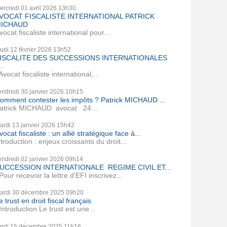
ercredi 01
avril 2026
13h30
VOCAT FISCALISTE INTERNATIONAL PATRICK
ICHAUD
vocat fiscaliste international pour...
eudi 12
février 2026
13h52
ISCALITE DES SUCCESSIONS INTERNATIONALES
..
vocat fiscaliste international,...
endredi 30
janvier 2026
10h15
omment contester les impôts ? Patrick MICHAUD ...
atrick MICHAUD avocat 24...
ardi 13
janvier 2026
15h42
vocat fiscaliste : un allié stratégique face à...
ntroduction : enjeux croissants du droit...
endredi 02
janvier 2026
09h14
UCCESSION INTERNATIONALE REGIME CIVIL ET...
our recevoir la lettre d’EFI inscrivez...
ardi 30
décembre 2025
09h20
e trust en droit fiscal français
ntroduction Le trust est une...
undi 15
décembre 2025
11h16