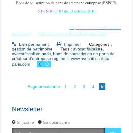
Bons de souscription de parts de créateur d'entreprise (BSPCE).
5 F-15-10
n° 87 du 13 octobre 2010
http://www.avocatfiscaliste-
paris.com/
http://www.avocatfiscalisteparis.com/
Lien permanent
Imprimer
Catégories :
gestion de patrimoine
Tags :
avocat fiscaliste
,
avocatfiscaliste paris
,
bons de souscription de parts de
créateur d’entreprise régime fi
,
www.avocatfiscaliste-
paris.com
0
Page précédente
1
2
3
4
5
Newsletter
S'inscrire
Se désinscrire