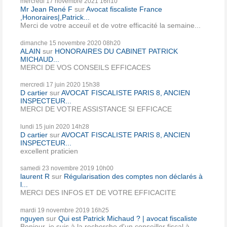
mercredi 17
novembre 2021
16h10
Mr Jean René F
sur
Avocat fiscaliste France
,Honoraires|,Patrick...
Merci de votre acceuil et de votre efficacité la semaine...
dimanche 15
novembre 2020
08h20
ALAIN
sur
HONORAIRES DU CABINET PATRICK
MICHAUD...
MERCI DE VOS CONSEILS EFFICACES
mercredi 17
juin 2020
15h38
D cartier
sur
AVOCAT FISCALISTE PARIS 8, ANCIEN
INSPECTEUR...
MERCI DE VOTRE ASSISTANCE SI EFFICACE
lundi 15
juin 2020
14h28
D cartier
sur
AVOCAT FISCALISTE PARIS 8, ANCIEN
INSPECTEUR...
excellent praticien
samedi 23
novembre 2019
10h00
laurent R
sur
Régularisation des comptes non déclarés à
l...
MERCI DES INFOS ET DE VOTRE EFFICACITE
mardi 19
novembre 2019
16h25
nguyen
sur
Qui est Patrick Michaud ? | avocat fiscaliste
Bonjour, je suis à la recherche d'un conseiller fiscal à...